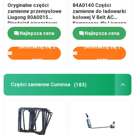
Oryginalne części
84A0140 Części
zamienne przemysłowe
zamienne do ładowarki
Liugong 80A0015
kołowej V Belt AC
Pierścień pieczętowy
Kompresor dla Liugong
ładowarki kołowej
Najlepsza cena
Najlepsza cena
Skontaktuj się z
Skontaktuj się z
nami
nami
Części zamienne Cuminsa
(183)