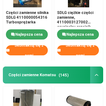
Części zamienne silnika
SDLG ciężkie części
Wycieczka po fabryce
SDLG 4110000054316
zamienne,
Turbosprężarka
4110003127002
oryginalny grzejnik
Kontrola jakości
Assy
Najlepsza cena
Najlepsza cena
Skontaktuj się z nami
Skontaktuj się z
Skontaktuj się z
nami
nami
Aktualności
Poprosić o wycenę
Części zamienne Komatsu
(145)
Części zamienne Liugong
Części zamienne Cuminsa