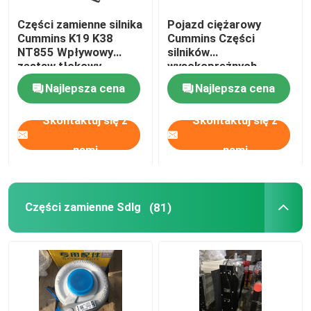
Części zamienne silnika
Pojazd ciężarowy
Cummins K19 K38
Cummins Części
NT855 Wpływowy
silników
zestaw tłokowy
wysokoprężnych
3637396
Rurociąg paliwowy
Najlepsza cena
Najlepsza cena
oryginalny 3696203
Skontaktuj się z
Skontaktuj się z
nami
nami
Części zamienne Sdlg
(81)
Dom
Produkty
O nas