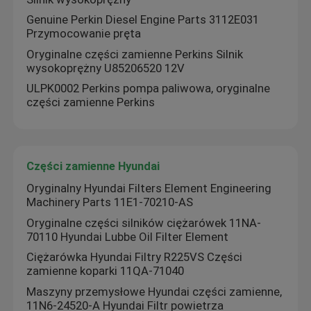
Genuine Perkin Diesel Engine Parts 3112E031
Części Ingersoll Rand
Przymocowanie pręta
Oryginalne części zamienne Perkins Silnik
wysokoprężny U85206520 12V
Części zamienne Deutza
ULPK0002 Perkins pompa paliwowa, oryginalne
części zamienne Perkins
Części zamienne Hyundai
Oryginalny Hyundai Filters Element Engineering
Machinery Parts 11E1-70210-AS
Oryginalne części silników ciężarówek 11NA-
70110 Hyundai Lubbe Oil Filter Element
Ciężarówka Hyundai Filtry R225VS Części
zamienne koparki 11QA-71040
Maszyny przemysłowe Hyundai części zamienne,
11N6-24520-A Hyundai Filtr powietrza