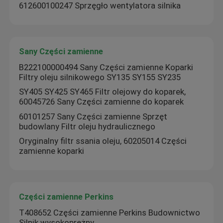
612600100247 Sprzęgło wentylatora silnika
Części zamienne Weichai
Sany Części zamienne
Sany Części zamienne
B222100000494 Sany Części zamienne Koparki
Filtry oleju silnikowego SY135 SY155 SY235
Części zamienne Perkins
SY405 SY425 SY465 Filtr olejowy do koparek,
60045726 Sany Części zamienne do koparek
60101257 Sany Części zamienne Sprzęt
Części zamienne Hyundai
budowlany Filtr oleju hydraulicznego
Oryginalny filtr ssania oleju, 60205014 Części
Części Lovol
zamienne koparki
Części zamienne Shangchai
Części zamienne Perkins
T408652 Części zamienne Perkins Budownictwo
Części zamienne do Isuzu
Silnik wysokoprężny