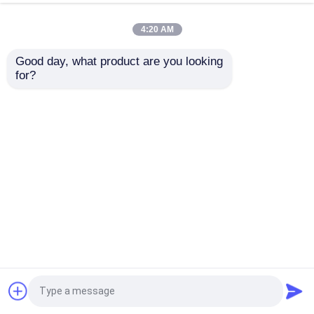
Caterpillar 323GX
4:20 AM
Good day, what product are you looking 
Części zamienne Hitachi
for?
Wysokiej jakości zestaw łączników koparki
0004776H dla Hitachi ZX200
Filtry urządzeń budowlanych
Silnik wysokoprężny ciężarówki części 477556
Filtr olejowy do maszyn budowlanych
Części zamienne XCMG
WG2229240138 Filtr przesyłowy dla części pomp
betonowych montażowych na ciężarówkach