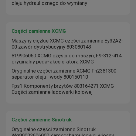
oleju hydraulicznego do wymiany
Wycieczka po fabryce
Części zamienne XCMG
Kontrola jakości
Maszyny ciężkie XCMG części zamienne Ey32A2-
00 zawór dystrybucyjny 803080143
819906060 XCMG części do maszyn, F9-312-414
Skontaktuj się z nami
oryginalny pedał akceleratora XCMG
Oryginalne części zamienne XCMG Fh2381300
Aktualności
separator oleju i wody 800150110
Fps1 Komponenty brzytów 803164271 XCMG
Części zamienne ładowarki kołowej
Poprosić o wycenę
Części zamienne Liugong
Części zamienne Sinotruk
Oryginalne części zamienne Sinotruk
Części zamienne Cuminsa
Wg90003606000 Kamery hamulcowej wiosny