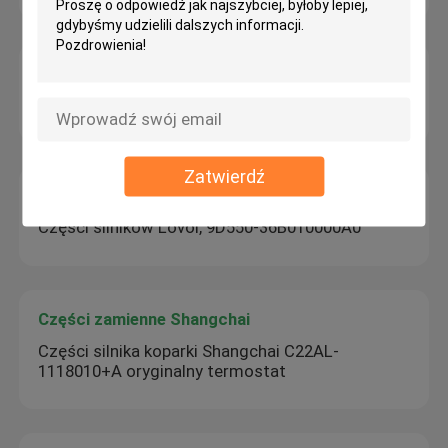
Części zamienne Hyundai
26300-35504 Hyundai Filtr olejowy
Zatwierdź
Części Lovol
Części silników Lovol, 9D550-36B010000A0
Części zamienne Shangchai
Części silnika koparki Shangchai C22AL-
1118010+A oryginalny termostat