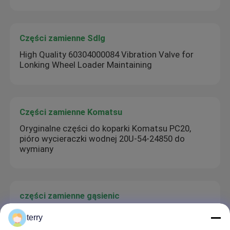
Części zamienne Sdlg
High Quality 60304000084 Vibration Valve for
Lonking Wheel Loader Maintaining
Części zamienne Komatsu
Oryginalne części do koparki Komatsu PC20,
pióro wycieraczki wodnej 20U-54-24850 do
wymiany
części zamienne gąsienic
Hydrauliczne urządzenie do regulacji pompy
terry
5319885 5679721 Oryginalny model koparki