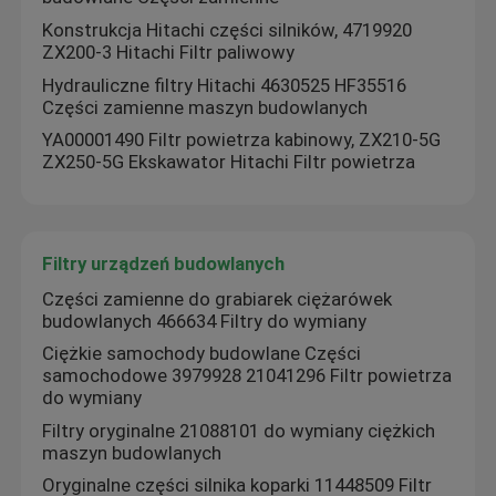
Konstrukcja Hitachi części silników, 4719920
ZX200-3 Hitachi Filtr paliwowy
Hydrauliczne filtry Hitachi 4630525 HF35516
Części zamienne maszyn budowlanych
YA00001490 Filtr powietrza kabinowy, ZX210-5G
ZX250-5G Ekskawator Hitachi Filtr powietrza
Filtry urządzeń budowlanych
Części zamienne do grabiarek ciężarówek
budowlanych 466634 Filtry do wymiany
Dom
Ciężkie samochody budowlane Części
samochodowe 3979928 21041296 Filtr powietrza
do wymiany
Produkty
Filtry oryginalne 21088101 do wymiany ciężkich
maszyn budowlanych
Oryginalne części silnika koparki 11448509 Filtr
O nas