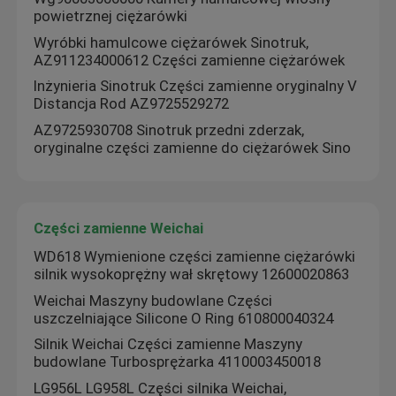
powietrznej ciężarówki
Wyróbki hamulcowe ciężarówek Sinotruk,
Części zamienne Sdlg
AZ911234000612 Części zamienne ciężarówek
Inżynieria Sinotruk Części zamienne oryginalny V
Części zamienne Komatsu
Distancja Rod AZ9725529272
AZ9725930708 Sinotruk przedni zderzak,
oryginalne części zamienne do ciężarówek Sino
części zamienne gąsienic
Części zamienne Hitachi
Części zamienne Weichai
WD618 Wymienione części zamienne ciężarówki
Filtry urządzeń budowlanych
silnik wysokoprężny wał skrętowy 12600020863
Weichai Maszyny budowlane Części
uszczelniające Silicone O Ring 610800040324
Części zamienne XCMG
Silnik Weichai Części zamienne Maszyny
budowlane Turbosprężarka 4110003450018
Części zamienne Sinotruk
LG956L LG958L Części silnika Weichai,