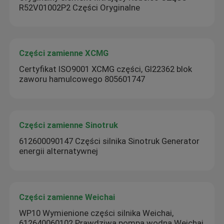
R52V01002P2 Części Oryginalne
Części zamienne XCMG
Certyfikat ISO9001 XCMG części, Gl22362 blok
zaworu hamulcowego 805601747
Części zamienne Sinotruk
612600090147 Części silnika Sinotruk Generator
energii alternatywnej
Części zamienne Weichai
WP10 Wymienione części silnika Weichai,
612640060102 Prawdziwa pompa wodna Weichai