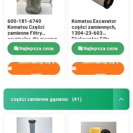
600-181-6740
Komatsu Excavator
Komatsu Części
części zamiennych,
zamienne Filtry
1304-23-603
oryginalne dla maszyn
Ekskawator Filtr
budowlanych
powietrza Set
Najlepsza cena
Najlepsza cena
Skontaktuj się z
Skontaktuj się z
nami
nami
części zamienne gąsienic
(41)