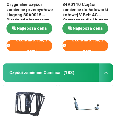
Oryginalne części
84A0140 Części
zamienne przemysłowe
zamienne do ładowarki
Części Ingersoll Rand
Liugong 80A0015
kołowej V Belt AC
Pierścień pieczętowy
Kompresor dla Liugong
ładowarki kołowej
Części zamienne Deutza
Najlepsza cena
Najlepsza cena
Skontaktuj się z
Skontaktuj się z
nami
nami
Części zamienne Cuminsa
(183)