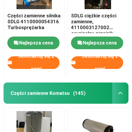
Części zamienne silnika
SDLG ciężkie części
SDLG 4110000054316
zamienne,
Turbosprężarka
4110003127002
oryginalny grzejnik
Assy
Najlepsza cena
Najlepsza cena
Skontaktuj się z
Skontaktuj się z
nami
nami
Części zamienne Komatsu
(145)