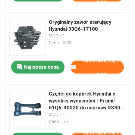
nami
Oryginalny zawór sterujący
Hyundai 33Q6-17100
MOQ：1
Cena：3200
Skontaktuj się z
Najlepsza cena
nami
Części do koparek Hyundai o
wysokiej wydajności I-Frame
61Q6-40020 do naprawy RS300-
9S
MOQ：1
Cena：75
Skontaktuj się z