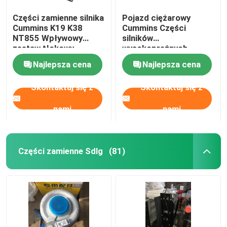
Części zamienne silnika
Pojazd ciężarowy
Cummins K19 K38
Cummins Części
NT855 Wpływowy
silników
zestaw tłokowy
wysokoprężnych
3637396
Rurociąg paliwowy
Najlepsza cena
Najlepsza cena
oryginalny 3696203
Skontaktuj się z
Skontaktuj się z
nami
nami
Części zamienne Sdlg
(81)