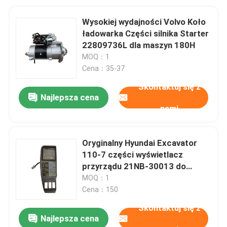
Wysokiej wydajności Volvo Koło
ładowarka Części silnika Starter
22809736L dla maszyn 180H
MOQ：1
Cena：35-37
Skontaktuj się z
Najlepsza cena
nami
Oryginalny Hyundai Excavator
110-7 części wyświetlacz
przyrządu 21NB-30013 do
wymiany
MOQ：1
Cena：150
Skontaktuj się z
Najlepsza cena