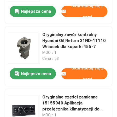
Skontaktuj się z
Najlepsza cena
nami
Oryginalny zawór kontrolny
Hyundai Oil Return 31ND-11110
Wniosek dla koparki 455-7
MOQ：1
Cena：53
Skontaktuj się z
Najlepsza cena
nami
Dom
Oryginalne części zamienne
Produkty
15155940 Aplikacja
przełącznika klimatyzacji do
ładowarki Volvo L120F
O nas
MOQ：1