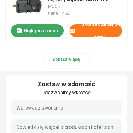
MOQ：1
Cena：450
Części zamienne Sdlg
Skontaktuj się z
Najlepsza cena
Części zamienne Komatsu
nami
części zamienne gąsienic
Zobacz więcej
Części zamienne Hitachi
Zostaw wiadomość
Filtry urządzeń budowlanych
Oddzwonimy wkrótce!
Części zamienne XCMG
Części zamienne Sinotruk