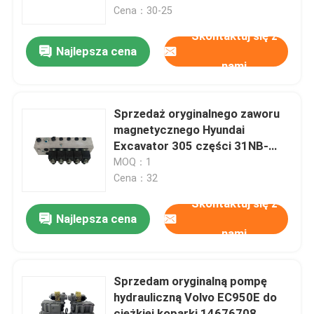
Cena：30-25
Skontaktuj się z
Wycieczka po fabryce
Najlepsza cena
nami
Kontrola jakości
Sprzedaż oryginalnego zaworu
Skontaktuj się z nami
magnetycznego Hyundai
Excavator 305 części 31NB-
20141
MOQ：1
Aktualności
Cena：32
Skontaktuj się z
Poprosić o wycenę
Najlepsza cena
nami
Części zamienne Liugong
Sprzedam oryginalną pompę
hydrauliczną Volvo EC950E do
Części zamienne Cuminsa
ciężkiej koparki 14676708