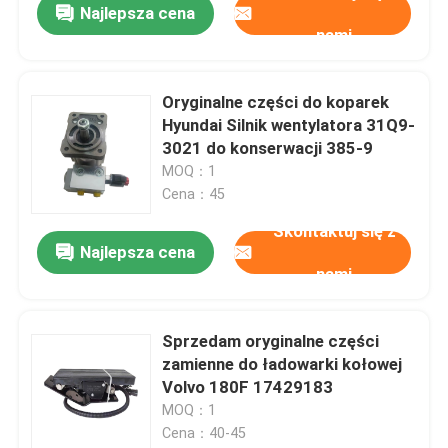
Najlepsza cena
nami
Oryginalne części do koparek
Hyundai Silnik wentylatora 31Q9-
3021 do konserwacji 385-9
MOQ：1
Cena：45
Skontaktuj się z
Najlepsza cena
nami
Sprzedam oryginalne części
zamienne do ładowarki kołowej
Volvo 180F 17429183
MOQ：1
Cena：40-45