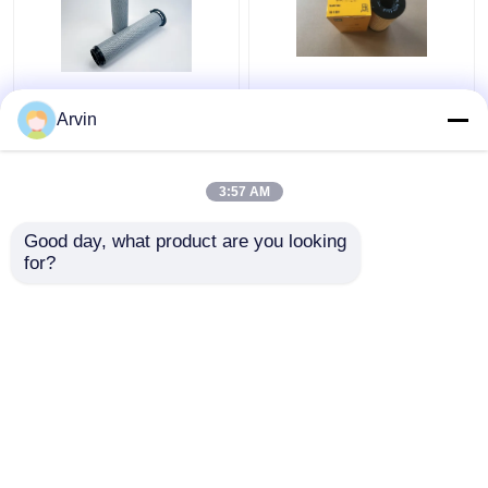
5909787 Caterpillar
Wysokiej wydajności
Filter Fuel Separator
Caterpillar Filter
Arvin
Wody Inżynieria Części
paliwa, 1R1804
zamienne
oryginalne części
zamienne silnika
3:57 AM
Najlepsza cena
Najlepsza cena
Good day, what product are you looking 
Skontaktuj się z
Skontaktuj się z
for?
nami
nami
Zobacz więcej
Dom
O nas
Skontaktuj się z nami
Desktop Site
Sitemap
Polityka prywatności