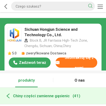
Sichuan Hongjun Science and
Technology Co., Ltd.
Block B, JR Fantasia High-Tech Zone,
Chengdu, Sichuan, China,Chiny
5.0
zweryfikowane Dostawca
Skontaktuj się z
Zadzwoń teraz
nami
produkty
O nas
Chiny części zamienne gąsienic
(41)