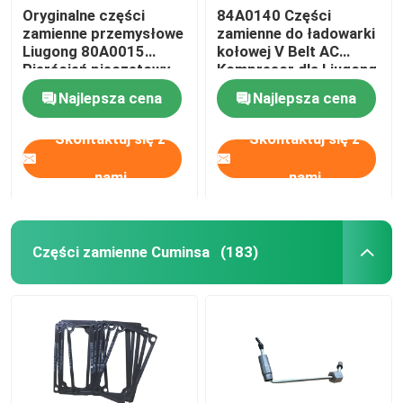
Oryginalne części
84A0140 Części
zamienne przemysłowe
zamienne do ładowarki
Części Ingersoll Rand
Liugong 80A0015
kołowej V Belt AC
Pierścień pieczętowy
Kompresor dla Liugong
ładowarki kołowej
Części zamienne Deutza
Najlepsza cena
Najlepsza cena
Skontaktuj się z
Skontaktuj się z
nami
nami
Części zamienne Cuminsa
(183)