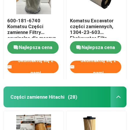
600-181-6740
Komatsu Excavator
Komatsu Części
części zamiennych,
zamienne Filtry
1304-23-603
oryginalne dla maszyn
Ekskawator Filtr
budowlanych
powietrza Set
Najlepsza cena
Najlepsza cena
Skontaktuj się z
Skontaktuj się z
nami
nami
Części zamienne Hitachi
(28)