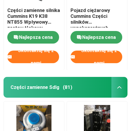
Części zamienne silnika
Pojazd ciężarowy
Cummins K19 K38
Cummins Części
NT855 Wpływowy
silników
zestaw tłokowy
wysokoprężnych
3637396
Rurociąg paliwowy
Najlepsza cena
Najlepsza cena
oryginalny 3696203
Skontaktuj się z
Skontaktuj się z
nami
nami
Części zamienne Sdlg
(81)