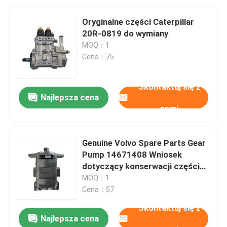
Oryginalne części Caterpillar
20R-0819 do wymiany
MOQ：1
Cena：75
Skontaktuj się z
Najlepsza cena
nami
Genuine Volvo Spare Parts Gear
Pump 14671408 Wniosek
dotyczący konserwacji części
EC750DL
MOQ：1
Cena：57
Skontaktuj się z
Najlepsza cena