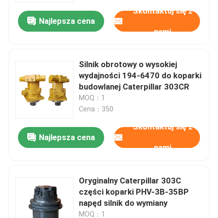
Skontaktuj się z
Najlepsza cena
nami
Silnik obrotowy o wysokiej
wydajności 194-6470 do koparki
budowlanej Caterpillar 303CR
MOQ：1
Cena：350
Skontaktuj się z
Najlepsza cena
nami
Dom
Oryginalny Caterpillar 303C
Produkty
części koparki PHV-3B-35BP
napęd silnik do wymiany
O nas
MOQ：1