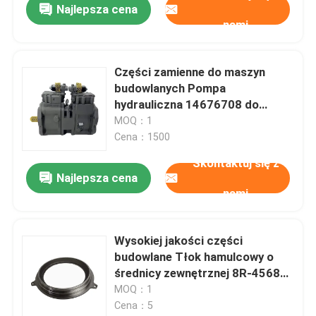
Najlepsza cena
nami
Części zamienne do maszyn
budowlanych Pompa
hydrauliczna 14676708 do
koparki Volvo EX950D
MOQ：1
Cena：1500
Skontaktuj się z
Najlepsza cena
nami
Wysokiej jakości części
budowlane Tłok hamulcowy o
średnicy zewnętrznej 8R-4568
do Caterpillar
MOQ：1
Cena：5