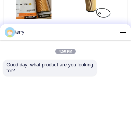
Paliwo oryginalne
Konstrukcja Hitachi
Hitachi Filtry 4676385
części silników,
terry
Maszyny budowlane
4719920 ZX200-3
Części zamienne
Hitachi Filtr paliwowy
4:50 PM
Najlepsza cena
Najlepsza cena
Good day, what product are you looking 
Skontaktuj się z
Skontaktuj się z
for?
nami
nami
Zobacz więcej
Dom
O nas
Skontaktuj się z nami
Desktop Site
Sitemap
Polityka prywatności