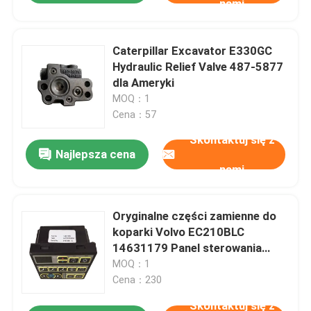
nami
Caterpillar Excavator E330GC
Hydraulic Relief Valve 487-5877
dla Ameryki
MOQ：1
Cena：57
Skontaktuj się z
Najlepsza cena
nami
Oryginalne części zamienne do
koparki Volvo EC210BLC
14631179 Panel sterowania
klimatyzacją do wymiany
MOQ：1
Cena：230
Skontaktuj się z