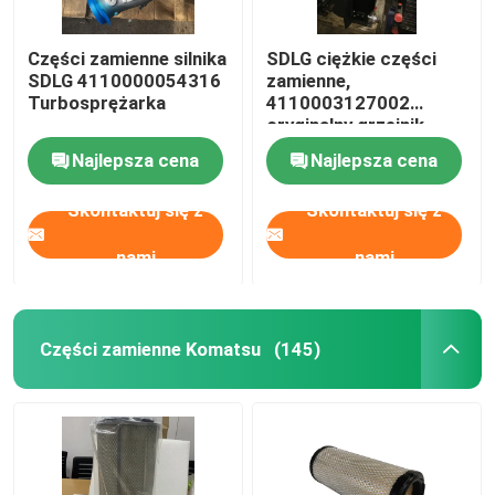
Części zamienne silnika
SDLG ciężkie części
SDLG 4110000054316
zamienne,
Turbosprężarka
4110003127002
oryginalny grzejnik
Assy
Najlepsza cena
Najlepsza cena
Skontaktuj się z
Skontaktuj się z
nami
nami
Części zamienne Komatsu
(145)