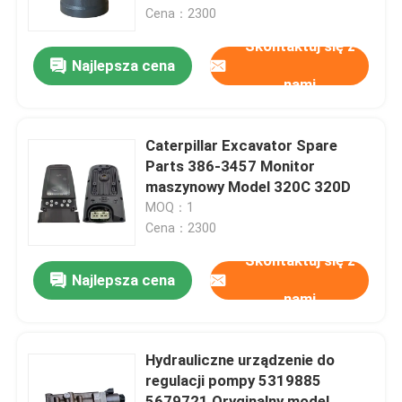
Cena：2300
Skontaktuj się z
Wycieczka po fabryce
Najlepsza cena
nami
Kontrola jakości
Caterpillar Excavator Spare
Skontaktuj się z nami
Parts 386-3457 Monitor
maszynowy Model 320C 320D
MOQ：1
Aktualności
Cena：2300
Skontaktuj się z
Poprosić o wycenę
Najlepsza cena
nami
Części zamienne Liugong
Hydrauliczne urządzenie do
regulacji pompy 5319885
Części zamienne Cuminsa
5679721 Oryginalny model