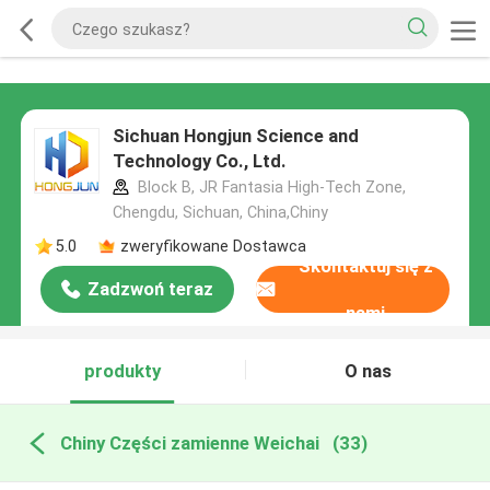
Sichuan Hongjun Science and
Technology Co., Ltd.
Block B, JR Fantasia High-Tech Zone,
Chengdu, Sichuan, China,Chiny
5.0
zweryfikowane Dostawca
Skontaktuj się z
Zadzwoń teraz
nami
produkty
O nas
Chiny Części zamienne Weichai
(33)