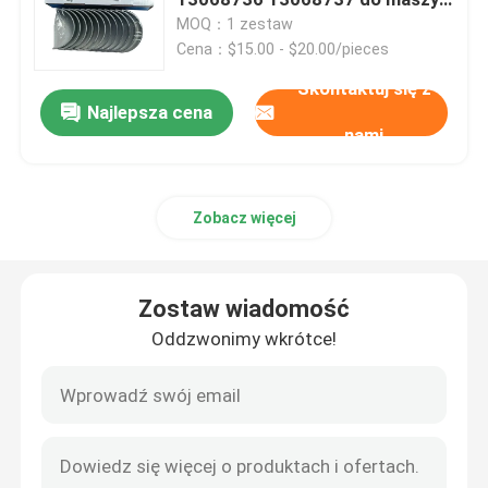
budowlanych
MOQ：1 zestaw
Cena：$15.00 - $20.00/pieces
Części zamienne Sdlg
Skontaktuj się z
Najlepsza cena
Części zamienne Komatsu
nami
części zamienne gąsienic
Zobacz więcej
Części zamienne Hitachi
Zostaw wiadomość
Filtry urządzeń budowlanych
Oddzwonimy wkrótce!
Części zamienne XCMG
Części zamienne Sinotruk