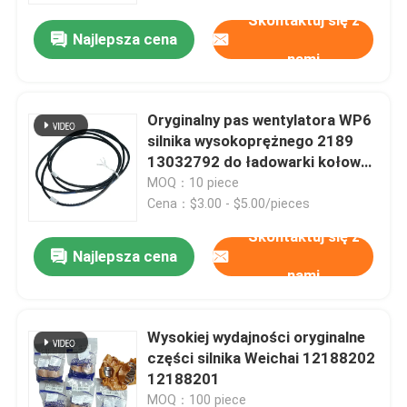
Skontaktuj się z
Najlepsza cena
nami
Oryginalny pas wentylatora WP6
silnika wysokoprężnego 2189
13032792 do ładowarki kołowej
LG936L
MOQ：10 piece
Cena：$3.00 - $5.00/pieces
Skontaktuj się z
Najlepsza cena
nami
Dom
Wysokiej wydajności oryginalne
Produkty
części silnika Weichai 12188202
12188201
O nas
MOQ：100 piece