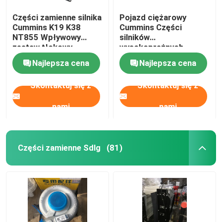
Części zamienne silnika
Pojazd ciężarowy
Cummins K19 K38
Cummins Części
NT855 Wpływowy
silników
zestaw tłokowy
wysokoprężnych
3637396
Rurociąg paliwowy
Najlepsza cena
Najlepsza cena
oryginalny 3696203
Skontaktuj się z
Skontaktuj się z
nami
nami
Części zamienne Sdlg
(81)