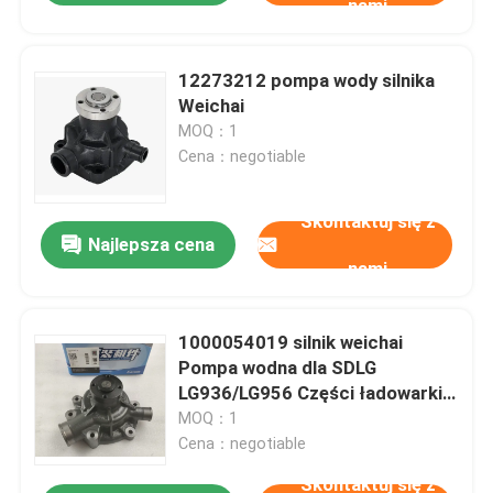
nami
12273212 pompa wody silnika
Weichai
MOQ：1
Cena：negotiable
Skontaktuj się z
Najlepsza cena
nami
1000054019 silnik weichai
Pompa wodna dla SDLG
LG936/LG956 Części ładowarki
kołowej
MOQ：1
Cena：negotiable
Skontaktuj się z