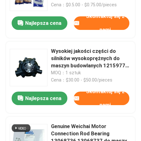
Cena：$0.5.00 - $0.75.00/pieces
Skontaktuj się z
Wycieczka po fabryce
Najlepsza cena
nami
Kontrola jakości
Wysokiej jakości części do
Skontaktuj się z nami
silników wysokoprężnych do
maszyn budowlanych 12159770
Pompa wody do silnika Weichai
MOQ：1 sztuk
Aktualności
Utrzymanie
Cena：$30.00 - $50.00/pieces
Skontaktuj się z
Poprosić o wycenę
Najlepsza cena
nami
Części zamienne Liugong
Genuine Weichai Motor
Connection Rod Bearing
Części zamienne Cuminsa
13068736 13068737 do maszyn