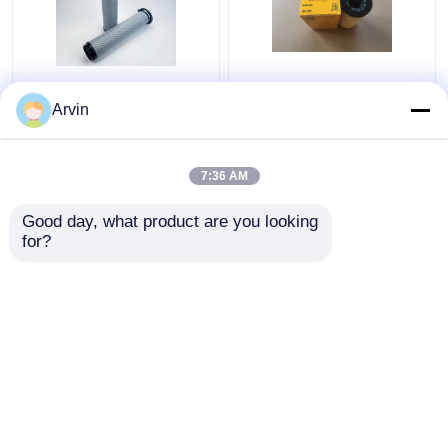
5909787 Caterpillar
Wysokiej wydajności
Filter Fuel Separator
Caterpillar Filter
Arvin
Wody Inżynieria Części
paliwa, 1R1804
zamienne
oryginalne części
zamienne silnika
7:36 AM
Najlepsza cena
Najlepsza cena
Good day, what product are you looking 
Skontaktuj się z
Skontaktuj się z
for?
nami
nami
Zobacz więcej
Dom
O nas
Skontaktuj się z nami
Desktop Site
Sitemap
Polityka prywatności