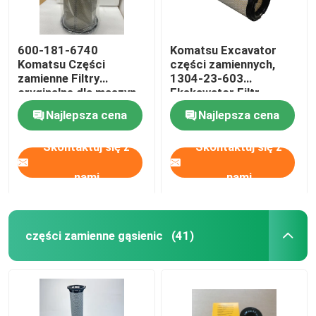
600-181-6740
Komatsu Excavator
Komatsu Części
części zamiennych,
zamienne Filtry
1304-23-603
oryginalne dla maszyn
Ekskawator Filtr
budowlanych
powietrza Set
Najlepsza cena
Najlepsza cena
Skontaktuj się z
Skontaktuj się z
nami
nami
części zamienne gąsienic
(41)