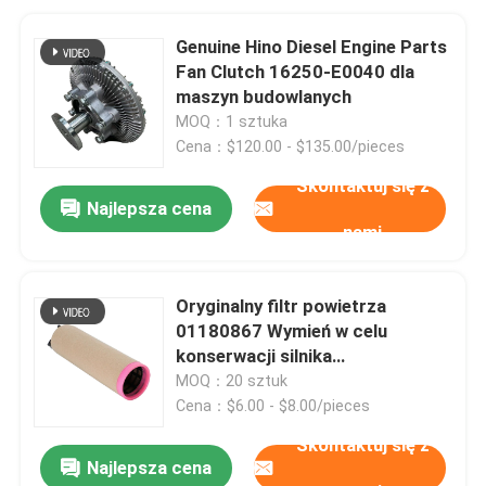
Genuine Hino Diesel Engine Parts
Fan Clutch 16250-E0040 dla
maszyn budowlanych
MOQ：1 sztuka
Cena：$120.00 - $135.00/pieces
Skontaktuj się z
Najlepsza cena
nami
Oryginalny filtr powietrza
01180867 Wymień w celu
konserwacji silnika
wysokoprężnego Deutz
MOQ：20 sztuk
Cena：$6.00 - $8.00/pieces
Skontaktuj się z
Najlepsza cena