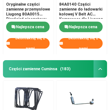
Oryginalne części
84A0140 Części
zamienne przemysłowe
zamienne do ładowarki
Części Ingersoll Rand
Liugong 80A0015
kołowej V Belt AC
Pierścień pieczętowy
Kompresor dla Liugong
ładowarki kołowej
Części zamienne Deutza
Najlepsza cena
Najlepsza cena
Skontaktuj się z
Skontaktuj się z
nami
nami
Części zamienne Cuminsa
(183)