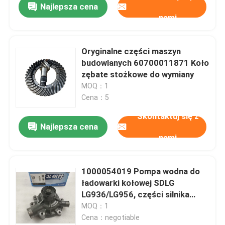
Najlepsza cena
nami
Oryginalne części maszyn
budowlanych 60700011871 Koło
zębate stożkowe do wymiany
MOQ：1
Cena：5
Skontaktuj się z
Najlepsza cena
nami
1000054019 Pompa wodna do
ładowarki kołowej SDLG
LG936/LG956, części silnika
Weichai
MOQ：1
Cena：negotiable