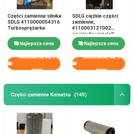
Części zamienne silnika
SDLG ciężkie części
SDLG 4110000054316
zamienne,
Turbosprężarka
4110003127002
oryginalny grzejnik
Assy
Najlepsza cena
Najlepsza cena
Skontaktuj się z
Skontaktuj się z
nami
nami
Części zamienne Komatsu
(145)