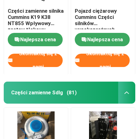
Części zamienne silnika
Pojazd ciężarowy
Cummins K19 K38
Cummins Części
NT855 Wpływowy
silników
zestaw tłokowy
wysokoprężnych
3637396
Rurociąg paliwowy
Najlepsza cena
Najlepsza cena
oryginalny 3696203
Skontaktuj się z
Skontaktuj się z
nami
nami
Części zamienne Sdlg
(81)