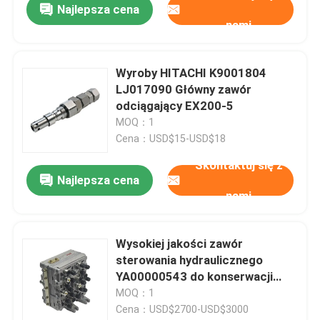
Najlepsza cena
nami
Wyroby HITACHI K9001804
LJ017090 Główny zawór
odciągający EX200-5
MOQ：1
Cena：USD$15-USD$18
Skontaktuj się z
Najlepsza cena
nami
Wysokiej jakości zawór
sterowania hydraulicznego
YA00000543 do konserwacji
koparek Hitachi
MOQ：1
Cena：USD$2700-USD$3000