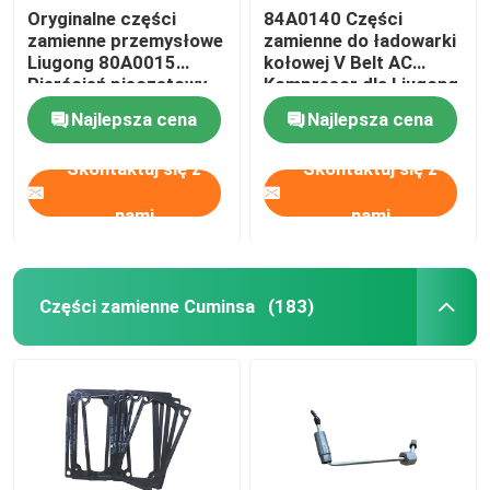
Oryginalne części
84A0140 Części
zamienne przemysłowe
zamienne do ładowarki
Części Ingersoll Rand
Liugong 80A0015
kołowej V Belt AC
Pierścień pieczętowy
Kompresor dla Liugong
ładowarki kołowej
Części zamienne Deutza
Najlepsza cena
Najlepsza cena
Skontaktuj się z
Skontaktuj się z
nami
nami
Części zamienne Cuminsa
(183)