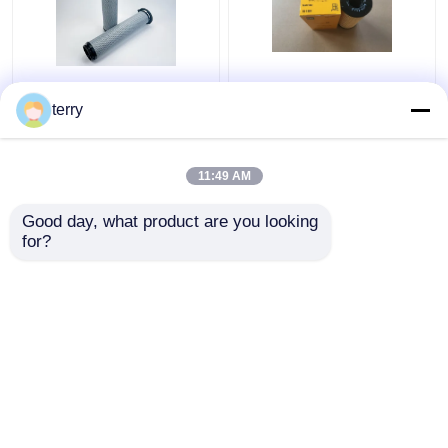
5909787 Caterpillar
Wysokiej wydajności
Filter Fuel Separator
Caterpillar Filter
terry
Wody Inżynieria Części
paliwa, 1R1804
zamienne
oryginalne części
zamienne silnika
11:49 AM
Najlepsza cena
Najlepsza cena
Good day, what product are you looking 
Skontaktuj się z
Skontaktuj się z
for?
nami
nami
Zobacz więcej
Dom
O nas
Skontaktuj się z nami
Desktop Site
Sitemap
Polityka prywatności