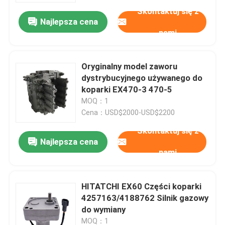
Skontaktuj się z
Najlepsza cena
nami
Oryginalny model zaworu
dystrybucyjnego używanego do
koparki EX470-3 470-5
MOQ：1
Cena：USD$2000-USD$2200
Skontaktuj się z
Najlepsza cena
nami
Dom
HITATCHI EX60 Części koparki
Produkty
4257163/4188762 Silnik gazowy
do wymiany
O nas
MOQ：1