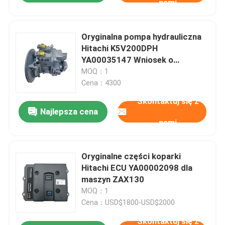
nami
Oryginalna pompa hydrauliczna
Hitachi K5V200DPH
YA00035147 Wniosek o
zastosowanie do koparki ZX450
MOQ：1
470
Cena：4300
Skontaktuj się z
Najlepsza cena
nami
Oryginalne części koparki
Hitachi ECU YA00002098 dla
maszyn ZAX130
MOQ：1
Cena：USD$1800-USD$2000
Skontaktuj się z