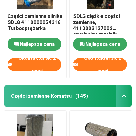
Części zamienne silnika
SDLG ciężkie części
SDLG 4110000054316
zamienne,
Turbosprężarka
4110003127002
oryginalny grzejnik
Assy
Najlepsza cena
Najlepsza cena
Skontaktuj się z
Skontaktuj się z
nami
nami
Części zamienne Komatsu
(145)