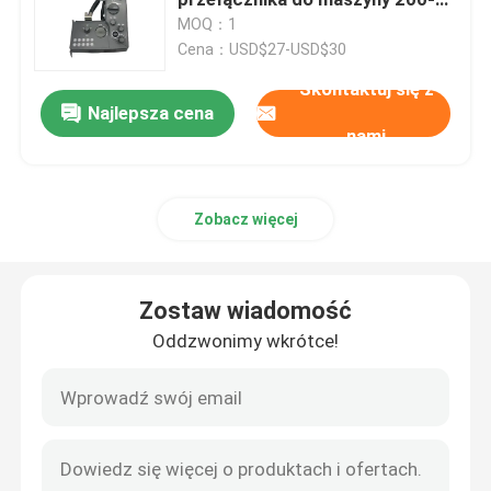
5G
MOQ：1
Cena：USD$27-USD$30
Części zamienne Sdlg
Skontaktuj się z
Najlepsza cena
Części zamienne Komatsu
nami
części zamienne gąsienic
Zobacz więcej
Części zamienne Hitachi
Zostaw wiadomość
Filtry urządzeń budowlanych
Oddzwonimy wkrótce!
Części zamienne XCMG
Części zamienne Sinotruk