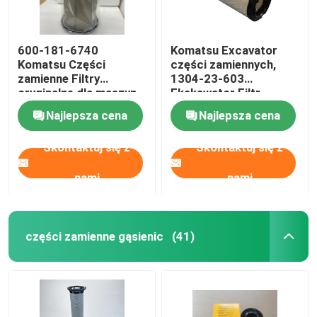
600-181-6740
Komatsu Excavator
Komatsu Części
części zamiennych,
zamienne Filtry
1304-23-603
oryginalne dla maszyn
Ekskawator Filtr
budowlanych
powietrza Set
Najlepsza cena
Najlepsza cena
Skontaktuj się z
Skontaktuj się z
nami
nami
części zamienne gąsienic
(41)