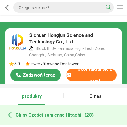
Sichuan Hongjun Science and
Technology Co., Ltd.
Block B, JR Fantasia High-Tech Zone,
Chengdu, Sichuan, China,Chiny
5.0
zweryfikowane Dostawca
Skontaktuj się z
Zadzwoń teraz
nami
produkty
O nas
Chiny Części zamienne Hitachi
(28)