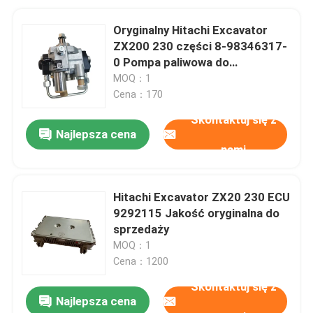
Oryginalny Hitachi Excavator
ZX200 230 części 8-98346317-
0 Pompa paliwowa do
konserwacji
MOQ：1
Cena：170
Skontaktuj się z
Najlepsza cena
nami
Hitachi Excavator ZX20 230 ECU
9292115 Jakość oryginalna do
sprzedaży
MOQ：1
Cena：1200
Skontaktuj się z
Najlepsza cena