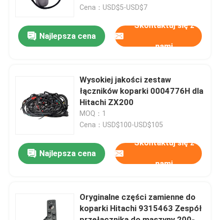
Cena：USD$5-USD$7
Skontaktuj się z
Wycieczka po fabryce
Najlepsza cena
nami
Kontrola jakości
Wysokiej jakości zestaw
Skontaktuj się z nami
łączników koparki 0004776H dla
Hitachi ZX200
MOQ：1
Aktualności
Cena：USD$100-USD$105
Skontaktuj się z
Poprosić o wycenę
Najlepsza cena
nami
Części zamienne Liugong
Oryginalne części zamienne do
koparki Hitachi 9315463 Zespół
Części zamienne Cuminsa
przełącznika do maszyny 200-