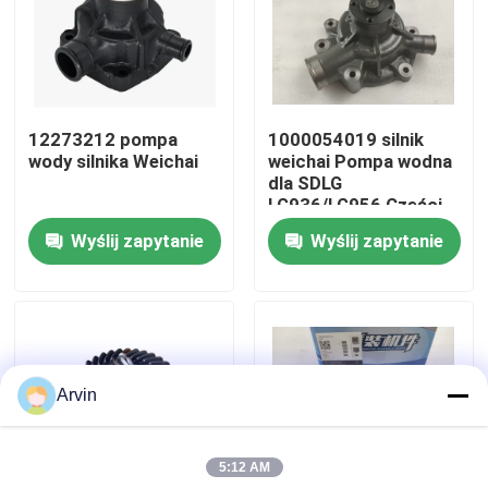
Wycieczka po fabryce
Kontrola jakości
12273212 pompa
1000054019 silnik
wody silnika Weichai
weichai Pompa wodna
dla SDLG
Skontaktuj się z nami
LG936/LG956 Części
ładowarki kołowej
Wyślij zapytanie
Wyślij zapytanie
Aktualności
Poprosić o wycenę
Arvin
Części zamienne Liugong
5:12 AM
Części zamienne Cuminsa