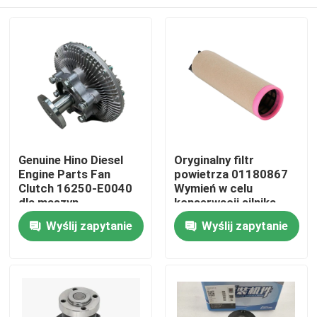
Genuine Hino Diesel
Oryginalny filtr
Engine Parts Fan
powietrza 01180867
Clutch 16250-E0040
Wymień w celu
dla maszyn
konserwacji silnika
budowlanych
wysokoprężnego
Dom
Wyślij zapytanie
Wyślij zapytanie
Deutz
Produkty
O nas