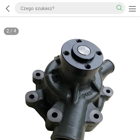
2
/
4