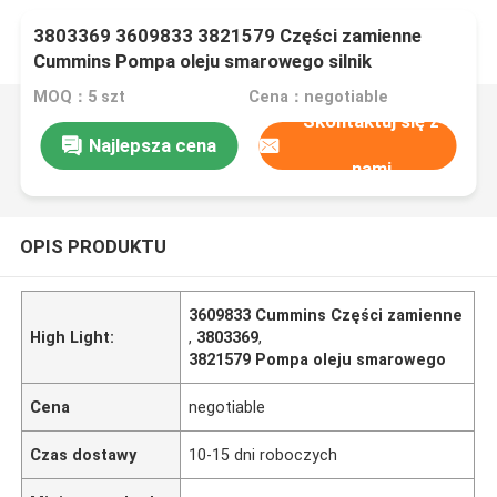
3803369 3609833 3821579 Części zamienne
Cummins Pompa oleju smarowego silnik
MOQ：5 szt
Cena：negotiable
Skontaktuj się z
Najlepsza cena
nami
OPIS PRODUKTU
3609833 Cummins Części zamienne
High Light:
,
3803369
,
3821579 Pompa oleju smarowego
Cena
negotiable
Czas dostawy
10-15 dni roboczych