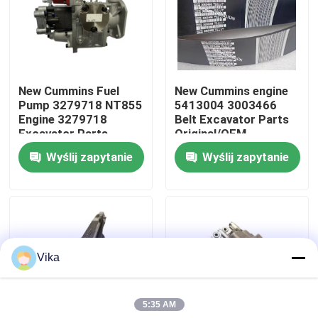
Wycieczka po fabryce
Kontrola jakości
New Cummins Fuel
New Cummins engine
Pump 3279718 NT855
5413004 3003466
Engine 3279718
Belt Excavator Parts
Skontaktuj się z nami
Excavator Parts
Original/OEM
Original/OEM
Wyślij zapytanie
Wyślij zapytanie
Aktualności
Poprosić o wycenę
Vika
Części zamienne Liugong
5:35 AM
Części zamienne Cuminsa