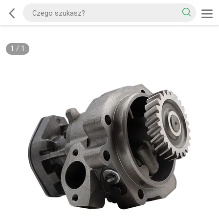
1
/
1