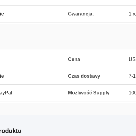
ie
Gwarancja:
1 r
Cena
US
ie
Czas dostawy
7-1
PayPal
Możliwość Supply
100
roduktu