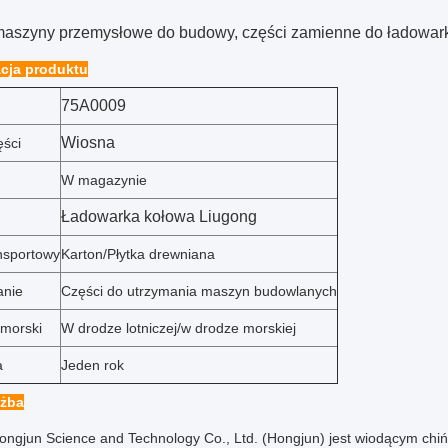
maszyny przemysłowe do budowy, części zamienne do ładowar
cja produktu
75A0009
Wiosna
ści
W magazynie
Ładowarka kołowa Liugong
ansportowy
Karton/Płytka drewniana
anie
Części do utrzymania maszyn budowlanych
 morski
W drodze lotniczej/w drodze morskiej
a
Jeden rok
użba
ongjun Science and Technology Co., Ltd. (Hongjun) jest wiodącym chi