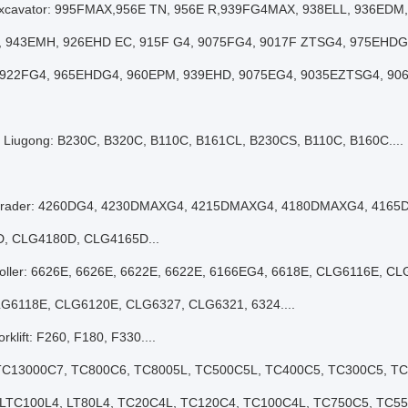
Excavator: 995FMAX,956E TN, 956E R,939FG4MAX, 938ELL, 936EDM
 943EMH, 926EHD EC, 915F G4, 9075FG4, 9017F ZTSG4, 975EHDG
 922FG4, 965EHDG4, 960EPM, 939EHD, 9075EG4, 9035EZTSG4, 906
y Liugong: B230C, B320C, B110C, B161CL, B230CS, B110C, B160C....
Grader: 4260DG4, 4230DMAXG4, 4215DMAXG4, 4180DMAXG4, 4165D
, CLG4180D, CLG4165D...
oller: 6626E, 6626E, 6622E, 6622E, 6166EG4, 6618E, CLG6116E, C
LG6118E, CLG6120E, CLG6327, CLG6321, 6324....
rklift: F260, F180, F330....
 TC13000C7, TC800C6, TC8005L, TC500C5L, TC400C5, TC300C5, T
 LTC100L4, LT80L4, TC20C4L, TC120C4, TC100C4L, TC750C5, TC550