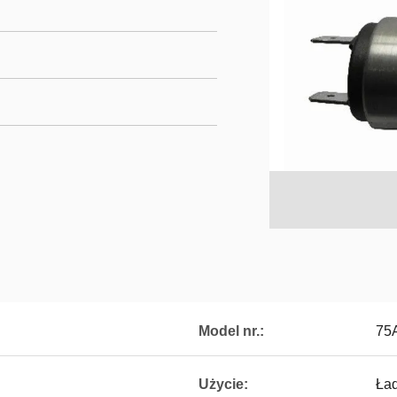
Model nr.:
75
Użycie:
Ła