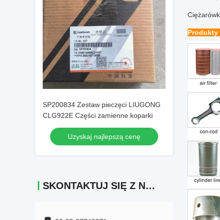
Ciężarów
Produkty
SP200834 Zestaw pieczęci LIUGONG
CLG922E Części zamienne koparki
Uzyskaj najlepszą cenę
SKONTAKTUJ SIĘ Z NAMI