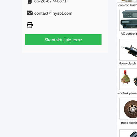
86-28-87746871
contact@hyspt.com
Skontaktuj się teraz