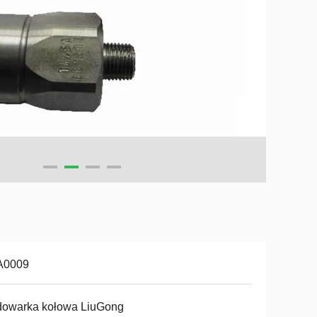
A0009
dowarka kołowa LiuGong