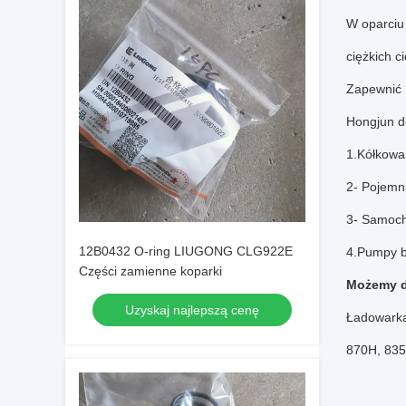
W oparciu 
ciężkich c
Zapewnić n
Hongjun d
1.Kółkowa
2- Pojemni
3- Samoch
12B0432 O-ring LIUGONG CLG922E
4.Pumpy 
Części zamienne koparki
Możemy d
Uzyskaj najlepszą cenę
Ładowarka
870H, 835