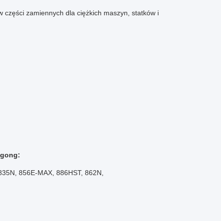
w części zamiennych dla ciężkich maszyn, statków i
ugong:
 835N, 856E-MAX, 886HST, 862N,