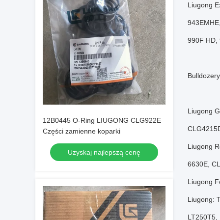
Liugong 
943EMHE,
990F HD,
Bulldozer
Liugong 
12B0445 O-Ring LIUGONG CLG922E
CLG4215D
Części zamienne koparki
Liugong R
Uzyskaj najlepszą cenę
6630E, C
Liugong Fo
Liugong:
LT250T5,