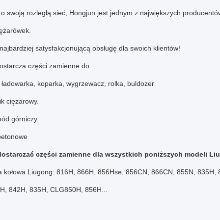
o swoją rozległą sieć, Hongjun jest jednym z największych producentó
iężarówek.
ajbardziej satysfakcjonującą obsługę dla swoich klientów!
ostarcza części zamienne do
 ładowarka, koparka, wygrzewacz, rolka, buldozer
k ciężarowy.
ód górniczy.
betonowe
ostarczać części zamienne dla wszystkich poniższych modeli Li
 kołowa Liugong: 816H, 866H, 856Hse, 856CN, 866CN, 855N, 835H,
H, 842H, 835H, CLG850H, 856H...