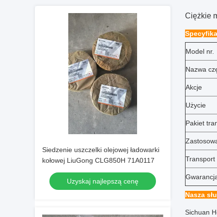
Ciężkie 
Specyfika
Model nr.
Nazwa czę
Akcje
Użycie
Pakiet tr
Zastosow
Siedzenie uszczelki olejowej ładowarki
Transport
kołowej LiuGong CLG850H 71A0117
Gwarancj
Uzyskaj najlepszą cenę
Nasza sł
Sichuan H