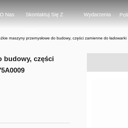
O Nas
Skontaktuj Się Z
Wydarzenia
Pol
Nami
ężkie maszyny przemysłowe do budowy, części zamienne do ładowarki
o budowy, części
75A0009