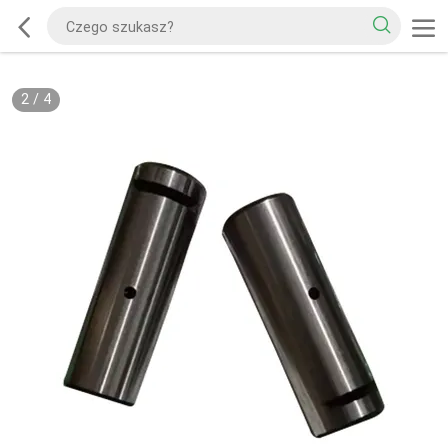
2
/
4