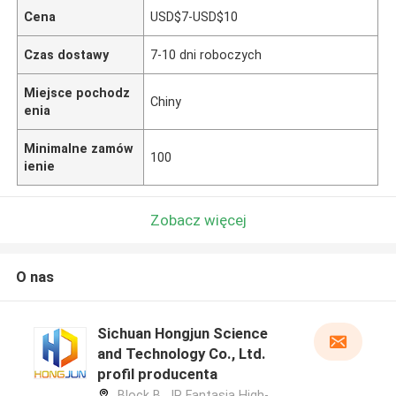
Cena
USD$7-USD$10
Czas dostawy
7-10 dni roboczych
Miejsce pochodz
Chiny
enia
Minimalne zamów
100
ienie
Zobacz więcej
O nas
Sichuan Hongjun Science
and Technology Co., Ltd.
profil producenta
Block B, JR Fantasia High-