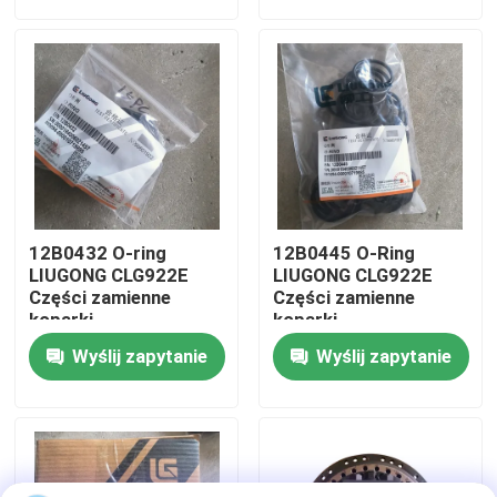
Wycieczka po fabryce
Kontrola jakości
Skontaktuj się z nami
12B0432 O-ring
12B0445 O-Ring
Aktualności
LIUGONG CLG922E
LIUGONG CLG922E
Części zamienne
Części zamienne
koparki
koparki
Poprosić o wycenę
Wyślij zapytanie
Wyślij zapytanie
Części zamienne Liugong
Części zamienne Cuminsa