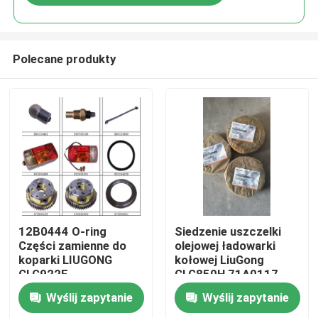
Polecane produkty
Dom
12B0444 O-ring
Siedzenie uszczelki
Części zamienne do
olejowej ładowarki
koparki LIUGONG
kołowej LiuGong
Produkty
CLG922E
CLG850H 71A0117
Wyślij zapytanie
Wyślij zapytanie
O nas