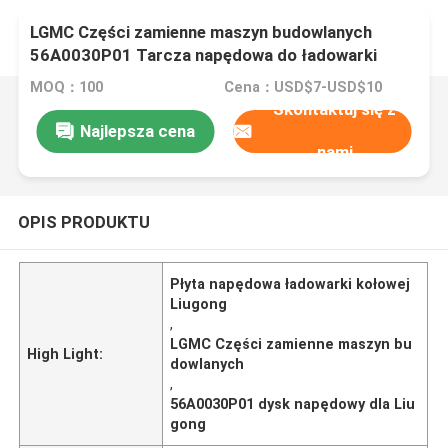
LGMC Części zamienne maszyn budowlanych
56A0030P01 Tarcza napędowa do ładowarki
kołowej Liugong
MOQ：100
Cena：USD$7-USD$10
Skontaktuj się z
Najlepsza cena
nami
OPIS PRODUKTU
Płyta napędowa ładowarki kołowej
Liugong
,
LGMC Części zamienne maszyn bu
High Light:
dowlanych
,
56A0030P01 dysk napędowy dla Liu
gong