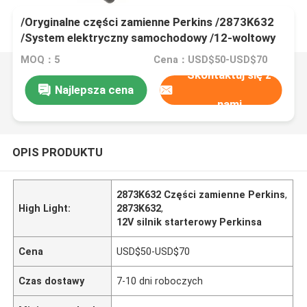
/Oryginalne części zamienne Perkins /2873K632
/System elektryczny samochodowy /12-woltowy
silnik startowy
MOQ：5
Cena：USD$50-USD$70
Skontaktuj się z
Najlepsza cena
nami
OPIS PRODUKTU
2873K632 Części zamienne Perkins
,
High Light:
2873K632
,
12V silnik starterowy Perkinsa
Cena
USD$50-USD$70
Czas dostawy
7-10 dni roboczych