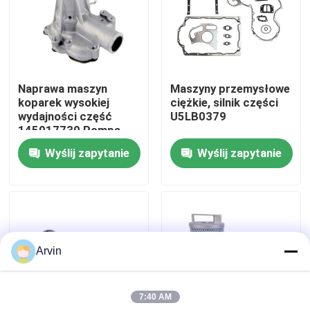
Wycieczka po fabryce
Kontrola jakości
Naprawa maszyn
Maszyny przemysłowe
koparek wysokiej
ciężkie, silnik części
wydajności część
U5LB0379
Skontaktuj się z nami
145017730 Pompa
wodna dla koparek
Wyślij zapytanie
Wyślij zapytanie
Perkins
Aktualności
Poprosić o wycenę
Arvin
Części zamienne Liugong
7:40 AM
Części zamienne Cuminsa