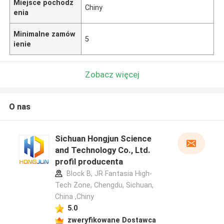
Miejsce pochodz
Chiny
enia
Minimalne zamów
5
ienie
Zobacz więcej
O nas
Sichuan Hongjun Science
and Technology Co., Ltd.
profil producenta
Block B, JR Fantasia High-
Tech Zone, Chengdu, Sichuan,
China ,Chiny
5.0
zweryfikowane Dostawca