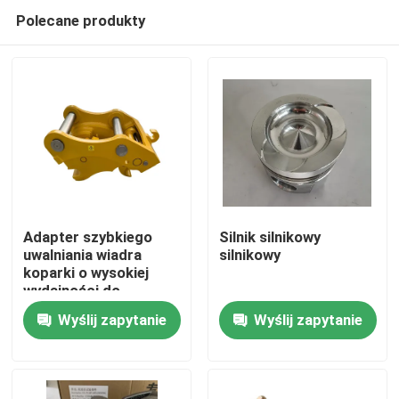
Polecane produkty
Adapter szybkiego
Silnik silnikowy
uwalniania wiadra
silnikowy
koparki o wysokiej
Dom
wydajności do
zastosowań w koparki
Wyślij zapytanie
Wyślij zapytanie
o pojemności 1-3 tony
Produkty
O nas