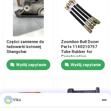
Wycieczka po fabryce
Kontrola jakości
Części zamienne do
Zoomlion Bull Dozer
Skontaktuj się z nami
ładowarki kołowej
Parts 1140210757
Shangchai
Tube Rubber for
Construction
Aktualności
Machinery Maintaining
Wyślij zapytanie
Wyślij zapytanie
Poprosić o wycenę
Części zamienne Liugong
Vika
Części zamienne Cuminsa