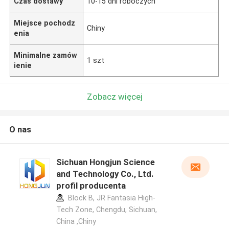
Czas dostawy
10-15 dni roboczych
Miejsce pochodz
Chiny
enia
Minimalne zamów
1 szt
ienie
Zobacz więcej
O nas
Sichuan Hongjun Science
and Technology Co., Ltd.
profil producenta
Block B, JR Fantasia High-
Tech Zone, Chengdu, Sichuan,
China ,Chiny