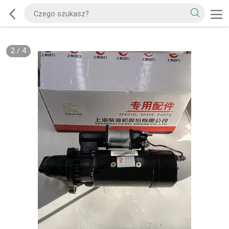
2
/
4