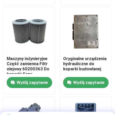
Wycieczka po fabryce
Kontrola jakości
Skontaktuj się z nami
Maszyny inżynieryjne
Oryginalne urządzenia
Aktualności
Część zamienna Filtr
hydrauliczne do
olejowy 60200363 Do
koparki budowlanej
koparki Sany
Poprosić o wycenę
Wyślij zapytanie
Wyślij zapytanie
Części zamienne Liugong
Części zamienne Cuminsa