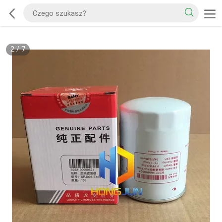
2
/
7