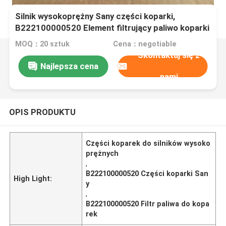
Silnik wysokoprężny Sany części koparki,
B222100000520 Element filtrujący paliwo koparki
MOQ：20 sztuk
Cena：negotiable
Skontaktuj się z
Najlepsza cena
nami
OPIS PRODUKTU
Części koparek do silników wysoko
prężnych
,
B222100000520 Części koparki San
High Light:
y
,
B222100000520 Filtr paliwa do kopa
rek