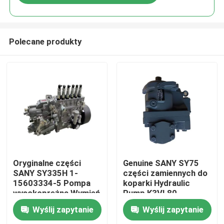
Polecane produkty
Dom
Oryginalne części
Genuine SANY SY75
SANY SY335H 1-
części zamiennych do
15603334-5 Pompa
koparki Hydraulic
Produkty
wysokoprężna Wymień
Pump K3VL80
na konserwację części
Wyślij zapytanie
Wyślij zapytanie
koparki
O nas