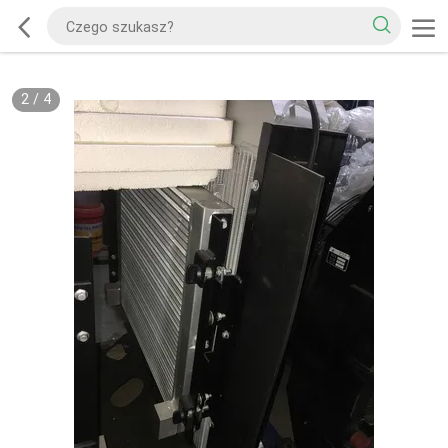
2
/
4