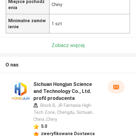
Miejsce pochodz
Chiny
enia
Minimalne zamów
1 szt
ienie
Zobacz więcej
O nas
Sichuan Hongjun Science
and Technology Co., Ltd.
profil producenta
Block B, JR Fantasia High-
Tech Zone, Chengdu, Sichuan,
China ,Chiny
5.0
zweryfikowane Dostawca