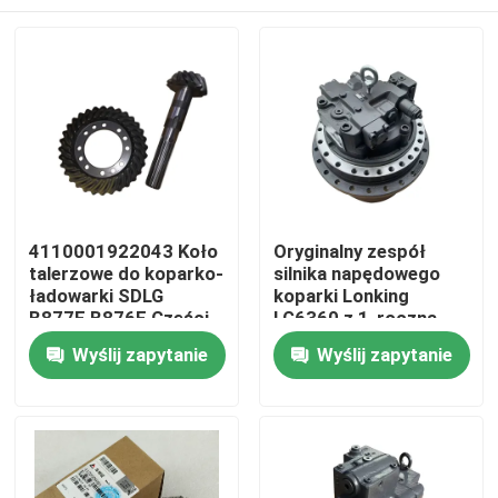
4110001922043 Koło
Oryginalny zespół
talerzowe do koparko-
silnika napędowego
ładowarki SDLG
koparki Lonking
B877F B876F Części
LG6360 z 1-roczną
zamienne
gwarancją
Dom
Wyślij zapytanie
Wyślij zapytanie
Produkty
O nas