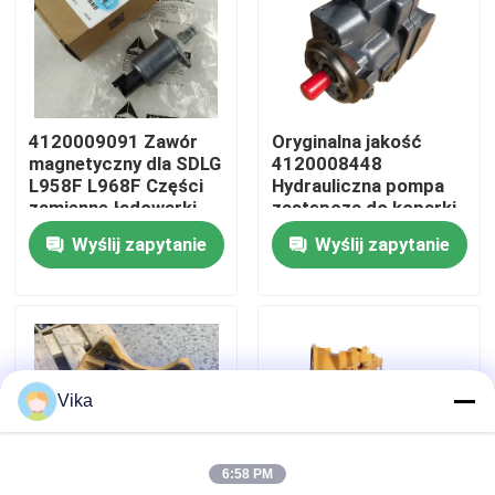
Wycieczka po fabryce
Kontrola jakości
4120009091 Zawór
Oryginalna jakość
magnetyczny dla SDLG
4120008448
L958F L968F Części
Hydrauliczna pompa
Skontaktuj się z nami
zamienne ładowarki
zastępcza do koparki
kołowej
SDLG 60 65
Wyślij zapytanie
Wyślij zapytanie
Utrzymanie
Aktualności
Poprosić o wycenę
Vika
Części zamienne Liugong
6:58 PM
Części zamienne Cuminsa